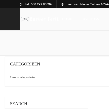
Tel: 030 299 05399
Laan van Nieuw Guinea 105-A
HOME
OVER ONS
CATEGORIEËN
Geen categorieën
SEARCH