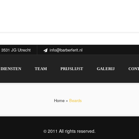
 3531 JG Utrecht
info@barberferit.nl
DIENSTEN
TEAM
PRIJSLIJST
GALERIJ
CON
Home
»
Beards
© 2011 All rights reserved.