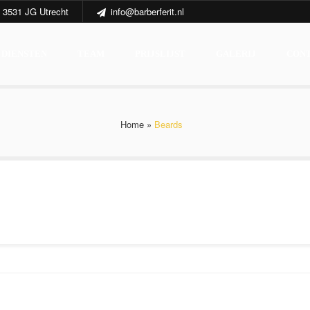
 3531 JG Utrecht
info@barberferit.nl
DIENSTEN
TEAM
PRIJSLIJST
GALERIJ
CON
Home
»
Beards