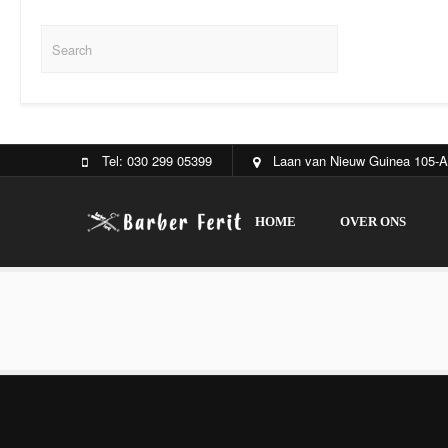
Tel: 030 299 05399
Laan van Nieuw Guinea 105-A
HOME
OVER ONS