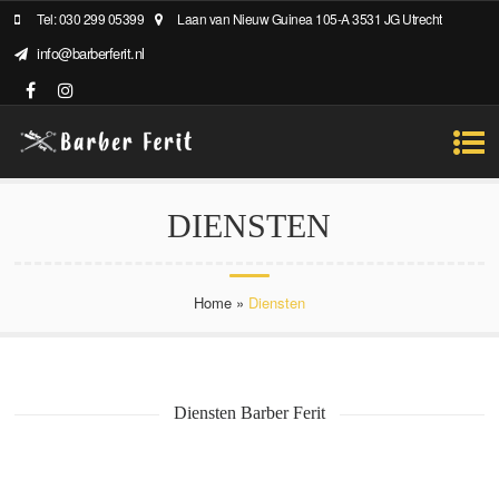
Tel: 030 299 05399
Laan van Nieuw Guinea 105-A 3531 JG Utrecht
info@barberferit.nl
DIENSTEN
Home
»
Diensten
Diensten Barber Ferit