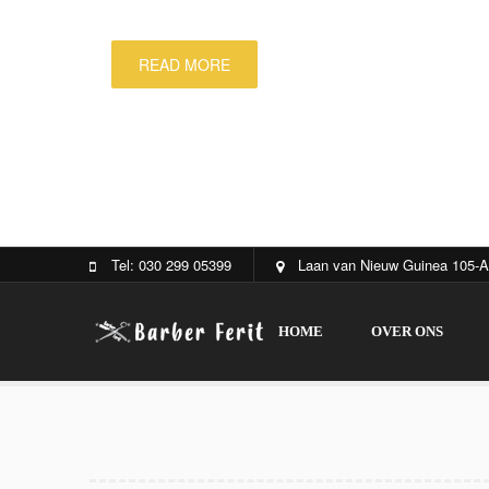
READ MORE
Tel: 030 299 05399
Laan van Nieuw Guinea 105-A
HOME
OVER ONS