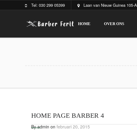
Tel: 030 299 05399
Laan van Nieuw Guinea 105-A
HOME
OVER ONS
HOME PAGE BARBER 4
By admin on
februari 20, 2015