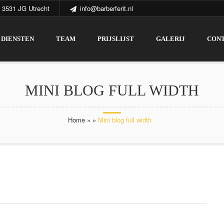
 3531 JG Utrecht
info@barberferit.nl
DIENSTEN
TEAM
PRIJSLIJST
GALERIJ
CON
MINI BLOG FULL WIDTH
Home
»
»
Mini blog full width