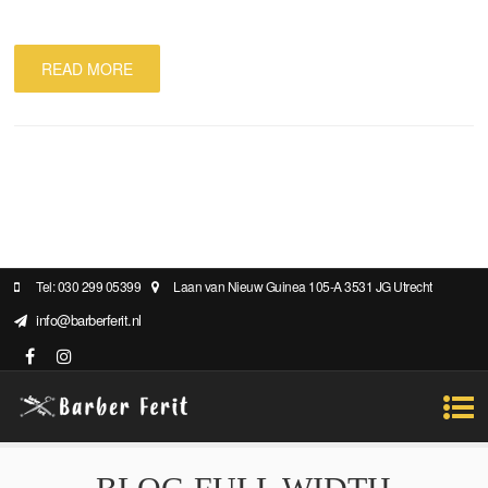
READ MORE
Tel: 030 299 05399
Laan van Nieuw Guinea 105-A 3531 JG Utrecht
info@barberferit.nl