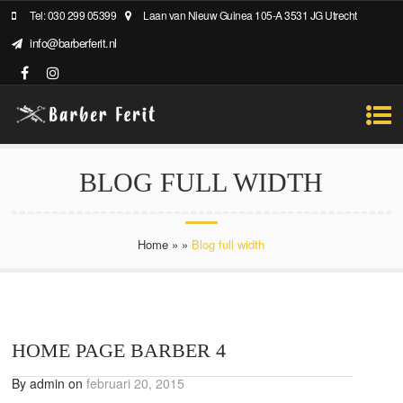
Tel: 030 299 05399
Laan van Nieuw Guinea 105-A 3531 JG Utrecht
info@barberferit.nl
BLOG FULL WIDTH
Home
»
»
Blog full width
HOME PAGE BARBER 4
By admin on
februari 20, 2015