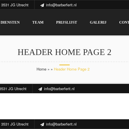
 3531 JG Utrecht
info@barberferit.nl
DIENSTEN
TEAM
PRIJSLIJST
GALERIJ
CON
HEADER HOME PAGE 2
Home
»
»
Header Home Page 2
3531 JG Utrecht
info@barberferit.nl
DIENSTEN
TEAM
PRIJSLIJST
GALERIJ
CON
 3531 JG Utrecht
info@barberferit.nl